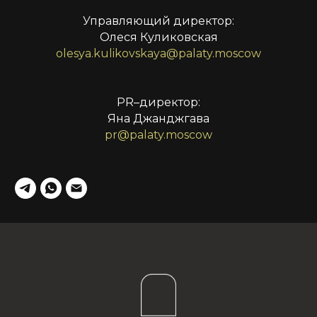
Управляющий директор:
Олеся Куликовская
olesya.kulikovskaya@palaty.moscow
PR–директор:
Яна Джанджгава
pr@palaty.moscow