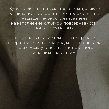
Курсы, лекции, детская программы, а также
реализация корпоративных проектов — вся
наша деятельность направлена
на наполнение культуры повседневности
новыми смыслами.
Погружаясь в такие темы как театр, балет,
опера, этикет и литература, мы выстраиваем
мосты между традициями прошлого
и нашим настоящим.